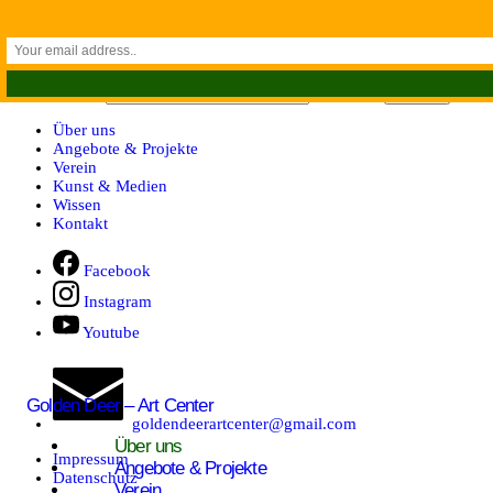
Zum Inhalt springen
Suchen nach:
Über uns
Angebote & Projekte
Verein
Kunst & Medien
Wissen
Kontakt
Facebook
Instagram
Youtube
Golden Deer – Art Center
goldendeerartcenter@gmail.com
Über uns
Impressum
Angebote & Projekte
Datenschutz
Verein