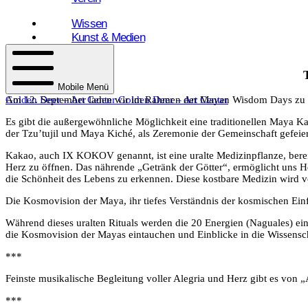
Wissen
Kunst & Medien
Kontakt
Mobile Menü
Golden Deer – Art Center
Golden Deer – Art Center
Am 12. September laden wir im Rahmen der Mayan Wisdom Days zu ei
Es gibt die außergewöhnliche Möglichkeit eine traditionellen Maya 
der Tzu’tujil und Maya Kiché, als Zeremonie der Gemeinschaft gefeier
Kakao, auch IX KOKOV genannt, ist eine uralte Medizinpflanze, bereit
Herz zu öffnen. Das nährende „Getränk der Götter“, ermöglicht uns Hei
die Schönheit des Lebens zu erkennen. Diese kostbare Medizin wird vo
Die Kosmovision der Maya, ihr tiefes Verständnis der kosmischen Einflü
Während dieses uralten Rituals werden die 20 Energien (Naguales) ei
die Kosmovision der Mayas eintauchen und Einblicke in die Wissensch
***
Feinste musikalische Begleitung voller Alegria und Herz gibt es von
***