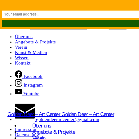
Zum Inhalt springen
Suchen nach:
Über uns
Angebote & Projekte
Verein
Kunst & Medien
Wissen
Kontakt
Facebook
Instagram
Youtube
Golden Deer – Art Center
Golden Deer – Art Center
goldendeerartcenter@gmail.com
Über uns
Impressum
Angebote & Projekte
Datenschutz
Verein